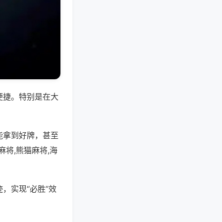
便捷。特别是在大
能拿到好牌，甚至
将,熊猫麻将,海
，实现“必胜”效
。