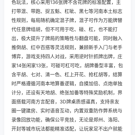
色玩法，核心采用136张牌不含花牌的标准配置，主
打带混、带跑、捉五魁、杠呲、黑七等河南本土标志
性规则，每局随机确定混子牌，混子可作为万能牌替
代任意牌组胡，但不可用于吃、碰、杠，也不能打
出，极大提升了牌局的策略性与翻盘可能，同时融入
推倒胡、红中百搭等灵活规则，兼顾新手入门与老手
博弈，游戏支持四人对战，采用逆时针抓牌出牌，庄
家14张闲家13张，可碰可杠可吃，胡牌番型丰富，包
含平胡、七对、清一色、杠上开花、抢杠胡等，结算
时严格遵循河南本地算番逻辑，自摸加倍、点炮单独
计分，还设有天地胡、绝张加番等特殊奖励机制，界
面搭载河南方言配音，3D牌桌质感逼真，支持亲友
圈一键建房、实时语音互动，内置双重防作弊系统与
录像回放功能，确保公平竞技，无论是郑州、洛阳、
开封等城市玩法都能精准适配，让玩家足不出户就能