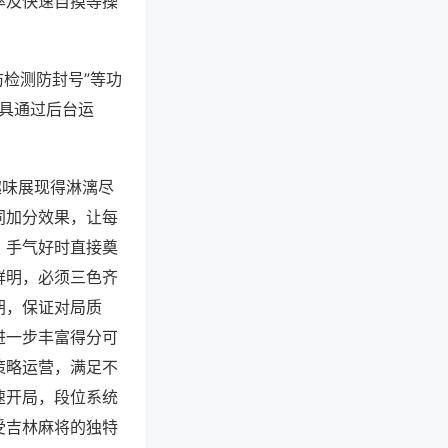
率及快速自摸等操
防检测防封号”等功
工具通过后台运
趣味展现得淋漓尽
同加分效果，让每
，手气好时直接奠
鲜明，必须三色齐
胡，保证对局质
进一步丰富得分可
策略运营，满足不
速开局，段位系统
受吉林麻将的独特