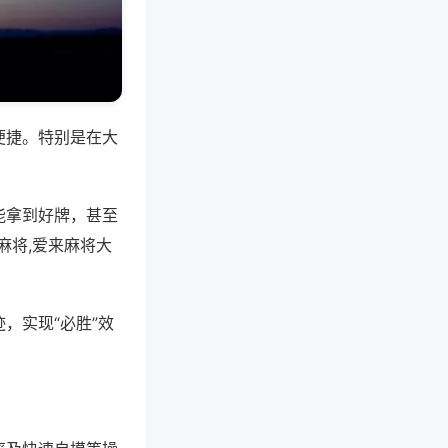
便捷。特别是在大
能拿到好牌，甚至
麻将,爱来麻将大
，实现“必胜”效
。