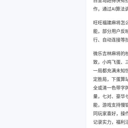
白金岛跑得快有
作，通过AI算法
旺旺福建麻将怎么
能，部分用户反映
行、自动连接等技
微乐吉林麻将的
致，小鸡飞蛋、
一局都充满未知
定胜局，下蛋算
全或清一色带字
量，七对、豪华
能，游戏支持慢
同玩家喜好，操
记录实力，福利