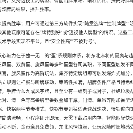
挂吗；支持透视全局牌型、智能出牌策略、暗杠优化、提高好牌
调整牌局结果，提升胜率。
提高胜率；用户可通过第三方软件实现“随意选牌”“控制牌型”“
其他玩家可能存在“牌特别好”或“透视他人牌型”的情况。这些
术手段实现不平公，且“安全性高”“不被封号”。
核心魅力在于独一无二的“蛋”系规则体系，将东北麻将的豪爽与
三风蛋、双黄蛋、旋风蛋等多种蛋型各司其职，不同蛋型触发不
惊喜，旋风蛋作为高阶玩法，集齐特定牌组即可触发爆炸式加分
站立规则让杠蛋与听牌联动，策略性拉满，胡牌条件严格且特色
牌，手牌含幺九或风字牌，且至少有一组刻子或对子，杜绝垃圾
七对、清一色等高番牌型番数叠加丰厚，门清、单吊等附加番型
锅、快锅两种节奏模式，快锅节奏迅猛适合速战速决，慢锅偏向
作简洁流畅，小程序即开即玩，无需下载占用内存，智能匹配快
活动不断，金币道具免费领，东北风情拉满，让玩家随时随地感