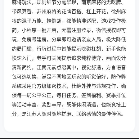
麻将玩法，规则细节分毫毕现，南京麻将的无吃牌、
带风算番，苏州麻将的花牌百搭、杠上开花，徐州麻
将的混子万能、推倒胡，都能精准适配，游戏操作极
简，小程序一键开启，无需注册登录，微信授权即可
玩，免房号建房，分享即可邀请亲友入局，极大降低
约局门槛，行牌过程中智能提示吃碰杠胡，新手也能
快速入门，老手可关闭提示追求纯粹博弈，画面设计
清新简约，江南元素点缀其中，视觉舒适，方言语音
包可选切换，满足不同地区玩家的听觉偏好，防作弊
系统采用官方级加密技术，杜绝外挂与违规操作，确
保每一局公平公正，每日任务、签到福利、赛季排位
等活动丰富，奖励丰厚，既能休闲消遣，也能竞技上
分，是江苏人随时随地搓麻、联络感情的最佳伴侣。