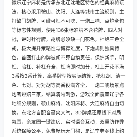
微乐辽宁麻将是传承东北辽沈地区特色的经典麻将玩
法，核心采用鞍山、沈阳、大连等城市主流规则，主
打缺门胡牌、可碰可杠不可吃、一炮三响、点炮全包
等标志性规则，使用136张标准牌不含花牌，四人对
战，逆时针行牌，胡牌必须缺一门花色，杜绝三色全
胡，极大提升策略性与博弈难度，下炮规则独具特
色，首圈打出的牌被胡不算自摸责任，保护新手，明
杠、暗杠、补杠齐全，杠牌即时加分，杠上开花不满
3番按3番计算，高番牌型按实际结算，抢杠胡、清一
色、七对、对对胡等高番役满齐全，一炮三响场景点
炮者包赔三家，结算清晰刺激，游戏全面覆盖辽宁各
地细分规则，鞍山麻将、沈阳麻将、大连麻将自由切
换，东北方言配音豪爽大气，3D牌桌还原线下对局
氛围，亲友圈一键建房、实时语音互动，双重防作弊
系统保障公平，免费畅玩无门槛，是辽宁老乡线上约