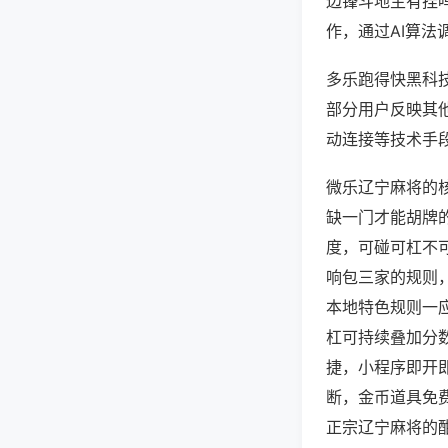
边锋斗地主有挂
作，通过AI算法
多乐跑得快黑科技
部分用户反映其他
动连接等技术手段
微乐辽宁麻将的
缺一门才能胡牌
度，可碰可杠不
响包三家的规则
本地特色规则一
杠可持续叠加分
捷，小程序即开
断，金币道具免
正宗辽宁麻将的