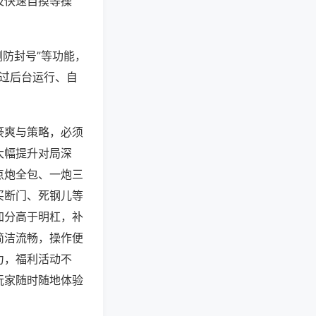
及快速自摸等操
测防封号”等功能，
通过后台运行、自
豪爽与策略，必须
大幅提升对局深
点炮全包、一炮三
买断门、死钢儿等
加分高于明杠，补
简洁流畅，操作便
力，福利活动不
玩家随时随地体验