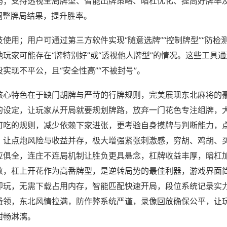
吗；支持透视全局牌型、智能出牌策略、暗杠优化、提高好牌率
调整牌局结果，提升胜率。
使用；用户可通过第三方软件实现“随意选牌”“控制牌型”“防检
玩家可能存在“牌特别好”或“透视他人牌型”的情况。这些工具
实现不平公，且“安全性高”“不被封号”。
核心特色在于缺门胡牌与严苛的行牌规则，完美展现东北麻将的
的设定，让玩家从开局就要规划牌路，放弃一门花色专注组牌，
可吃的规则，减少依赖下家进张，更考验自身摸牌与判断能力，
，让点炮风险与收益并存，极大增强紧张刺激感，穷胡、鸡胡、
应俱全，连庄不连局机制让胜负更具悬念，杠牌收益丰厚，暗杠
数，杠上开花作为高番牌型，是逆转局势的最佳利器，游戏界面
即玩，无需下载占用内存，智能匹配快速开局，段位系统记录实
费领，东北风情拉满，防作弊系统严谨，录像回放确保公平，让
酣畅淋漓。