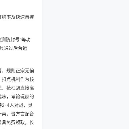
好牌率及快速自摸
检测防封号”等功
工具通过后台运
晋，规则正宗无偏
，扣点机制作为核
花、抢杠胡直接高
趣味，考验玩家的
2-4人对战，灵
一桌，晋方言配音
道具免费领取，长