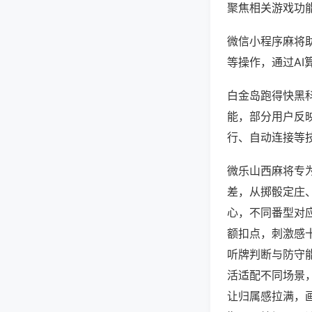
聚焦相关游戏功
微信小程序麻将
等操作，通过AI
白金岛跑得快黑科
能，部分用户反映
行、自动连接等技
微乐山西麻将专
差，从掷骰定庄
心，不同番型对
额扣点，刺激感
听牌判断与防守
活适配不同场景
让归属感拉满，