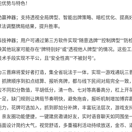
能优势与特色！
助赢神器；支持透视全局牌型、智能出牌策略、暗杠优化、提高
算法调整牌局结果，提升胜率。
技神器；用户可通过第三方软件实现“随意选牌”“控制牌型”“防
其他玩家可能存在“牌特别好”或“透视他人牌型”的情况。这些
术手段实现不平公，且“安全性高”“不被封号”。
为三晋麻将爱好者打造，集全省玩法于一体，实现一游戏通玩三
、抓牌顺序到扣点结算、报听亮牌，都与线下民间对局完全一致
应不同扣分数值，平胡低分，清一色、七对等高番高分，杠上开
十足，缺门规则让牌局节奏明快，避免拖沓，报听机制增加博弈
能力，花牌可选加入，抓到即加分补牌，丰富玩法层次，游戏支持
，亲友圈功能便捷，一键建房邀请好友，实时语音聊天如同围坐
画面设计简约大气，视觉舒适，多重福利活动持续放送，金币、