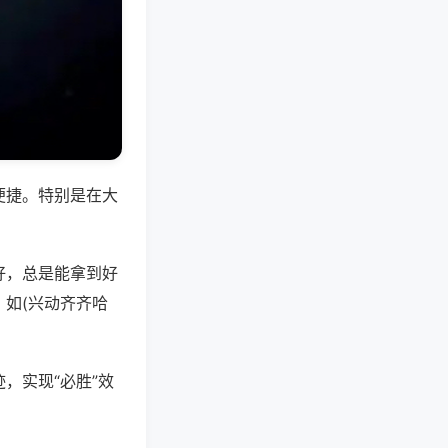
便捷。特别是在大
好，总是能拿到好
如(兴动齐齐哈
，实现“必胜”效
。