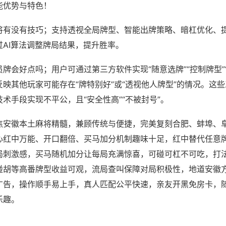
能优势与特色！
将有没有技巧；支持透视全局牌型、智能出牌策略、暗杠优化、
过AI算法调整牌局结果，提升胜率。
牌会好点吗；用户可通过第三方软件实现“随意选牌”“控制牌型”
映其他玩家可能存在“牌特别好”或“透视他人牌型”的情况。这
术手段实现不平公，且“安全性高”“不被封号”。
焦安徽本土麻将精髓，兼顾传统与便捷，完美复刻合肥、蚌埠、
心红中万能、开口翻倍、买马加分机制趣味十足，红中替代任意
局刺激感，买马随机加分让每局充满惊喜，可碰可杠不可吃，打
碰胡等高番牌型收益可观，流局查叫保障对局积极性，地道安徽
广告，操作顺手易上手，真人匹配公平快速，亲友开黑免房卡，
乐趣。