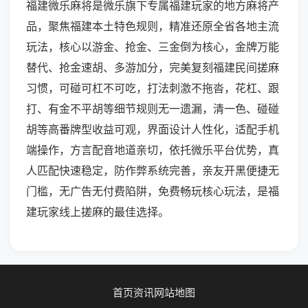
福建微乐麻将是微乐旗下专属福建玩家的地方麻将产
品，聚焦福建本土特色规则，精准还原全省各地主流
玩法，核心以游金、抢金、三金倒为核心，金牌万能
替代、抢金速胡、多游加分，完美复刻福建民间搓麻
习惯，可碰可杠不可吃，打法刺激不拖沓，花杠、跟
打、有金不平胡等细节规则无一遗漏，清一色、碰碰
胡等高番牌型收益可观，界面设计人性化，适配手机
端操作，方言配音地道亲切，依托微乐平台优势，真
人匹配快速稳定，防作弊系统完善，亲友开黑便捷无
门槛，无广告无付费陷阱，免费畅玩核心玩法，是福
建玩家线上搓麻的最佳选择。
首页
资讯
网站地图