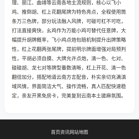
理、丽江、曲靖等云南各地主流规则，核心以飞小
鸡、推倒胡、杠上花翻尾牌为特色亮点，全程使用筒
条万三色牌，部分玩法融入风牌，可碰可杠不可吃，
打法直接爽快，幺鸡作为万能小鸡可替代任意牌，大
幅提升胡牌概率，飞小鸡点炮包赔机制提升出牌策略
性，杠上花翻两张尾牌，提前明示牌面增强对局预判
性，平胡必须自摸、大牌允许点炮，清一色、七对、
碰碰胡、龙七对等牌型番数清晰，杠上开花、清一色
翻倍加分，搭配地道云南方言配音，朴实亲切充满滇
域风情，界面简洁大气、操作流畅，真人匹配快速稳
定，亲友开黑免房卡，完美复刻云南本土搓麻氛围。
首页
资讯
网站地图