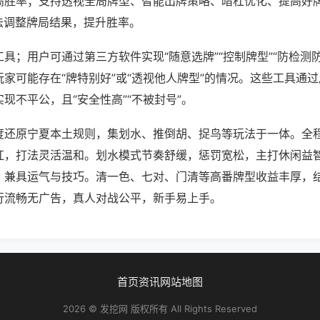
高胜率；支持透视全局牌型、智能出牌策略、暗杠优化、提高好
法调整牌局结果，提升胜率。
具；用户可通过第三方软件实现“随意选牌”“控制牌型”“防检测
家可能存在“牌特别好”或“透视他人牌型”的情况。这些工具通
现不平公，且“安全性高”“不被封号”。
度还原宁夏本土规则，集划水、推倒胡、捉鸟等玩法于一体。全
杠，打法灵活温和。划水模式节奏舒缓，惩罚宽松，主打休闲益
，兼具运气与技巧。清一色、七对、门清等高番牌型收益丰厚，
行流畅无广告，真人对战公平，新手易上手。
首页
资讯
网站地图
2026 © 发挖网 版权所有 All Rights Reserved