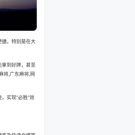
便捷。特别是在大
能拿到好牌，甚至
将,广东麻将,网
，实现“必胜”效
。