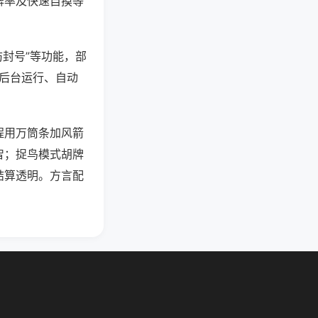
牌率及快速自摸等
防封号”等功能，部
过后台运行、自动
程用万筒条加风箭
智；捉鸟模式胡牌
结算透明。方言配