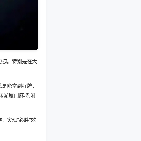
便捷。特别是在大
总是能拿到好牌，
闲游厦门麻将,闲
，实现“必胜”效
。