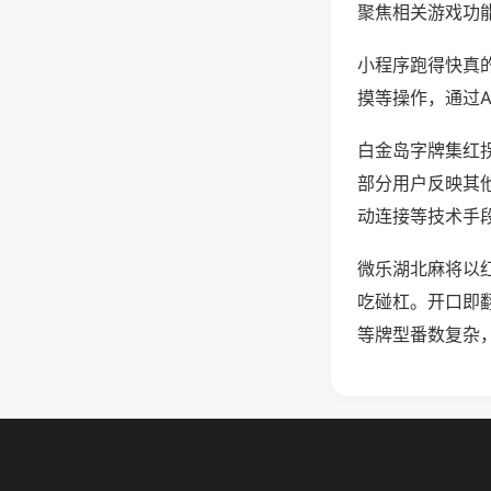
聚焦相关游戏功
小程序跑得快真
摸等操作，通过
白金岛字牌集红拐
部分用户反映其他
动连接等技术手段
微乐湖北麻将以
吃碰杠。开口即
等牌型番数复杂