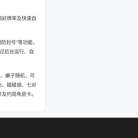
高好牌率及快速自
测防封号”等功能，
通过后台运行、自
杠、癞子随机，可
色、碰碰胡、七对
亲友约局免房卡。