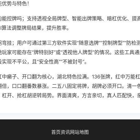
能优势与特色！
的能控牌吗；支持透视全局牌型、智能出牌策略、暗杠优化、提
AI算法调整牌局结果，提升胜率。
弯挂；用户可通过第三方软件实现“随意选牌”“控制牌型”“防检
玩家可能存在“牌特别好”或“透视他人牌型”的情况。这些工具
实现不平公，且“安全性高”“不被封号”。
红中癞子、开口翻为核心，湖北特色拉满。136张牌，红中万能
翻倍，口口翻番数暴涨。二五八固定将牌，胡牌必须开口。清一
，杠开、抢杠胡逆转局势。界面清爽，方言亲切，真人匹配快，
首页
资讯
网站地图