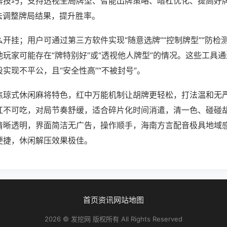
牌技巧；支持透视全局牌型、智能出牌策略、暗杠优化、提高好
法调整牌局结果，提升胜率。
开挂；用户可通过第三方软件实现“随意选牌”“控制牌型”“防检
玩家可能存在“牌特别好”或“透视他人牌型”的情况。这些工具
实现不平公，且“安全性高”“不被封号”。
焦琼式休闲麻将特色，红中万能机制让胡牌更轻松，打法温和无
杠不可吃，对局节奏舒缓，适合碎片化时间消遣，清一色、碰碰
清晰透明，界面简洁无广告，操作顺手，海南方言配音极具地域
便捷，休闲解压效果极佳。
首页
资讯
网站地图
2026 © 发挖网 版权所有 All Rights Reserved