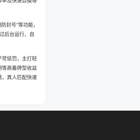
牌率及快速自摸等
测防封号”等功能，
通过后台运行、自
严苛惩罚，主打轻
胡等高番牌型收益
感，真人匹配快速