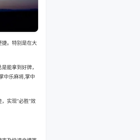
便捷。特别是在大
总是能拿到好牌，
掌中乐麻将,掌中
，实现“必胜”效
。