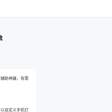
流
赢辅助神器，有需
可以自定义手机打