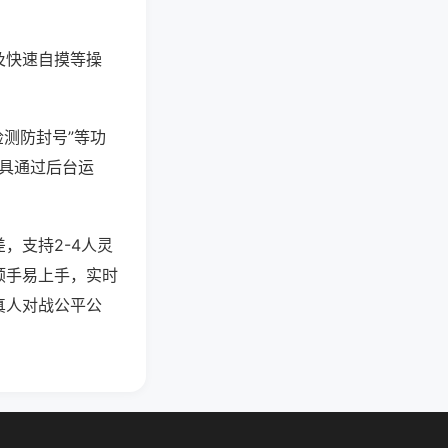
及快速自摸等操
检测防封号”等功
工具通过后台运
，支持2-4人灵
顺手易上手，实时
真人对战公平公