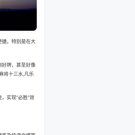
便捷。特别是在大
到好牌，甚至好像
麻将十三水,凡乐
，实现“必胜”效
。