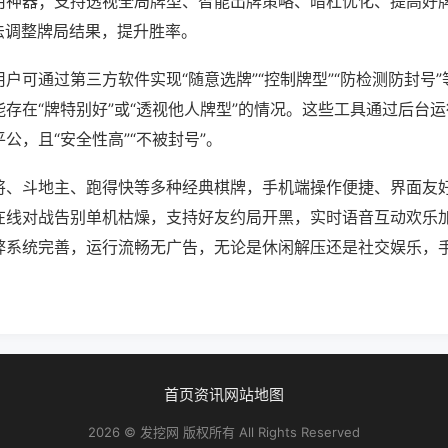
用神器；支持透视全局牌型、智能出牌策略、暗杠优化、提高好
法调整牌局结果，提升胜率。
户可通过第三方软件实现“随意选牌”“控制牌型”“防检测防封号
存在“牌特别好”或“透视他人牌型”的情况。这些工具通过后台
公，且“安全性高”“不被封号”。
将、斗地主、跑得快等多种经典棋牌，手机端操作便捷、界面友
在线对战告别单机枯燥，支持好友约局开黑，实时语音互动欢乐
弊系统完善，运行流畅无广告，无论是休闲解压还是社交娱乐，
首页
资讯
网站地图
2026 © 发挖网 版权所有 All Rights Reserved