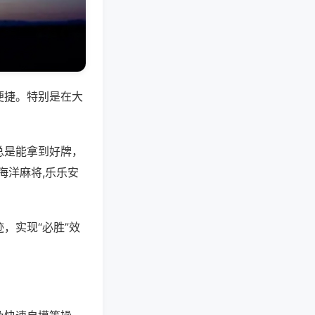
便捷。特别是在大
总是能拿到好牌，
海洋麻将,乐乐安
，实现“必胜”效
。