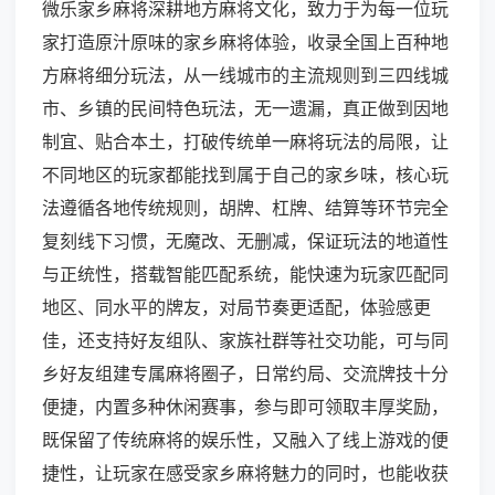
微乐家乡麻将深耕地方麻将文化，致力于为每一位玩
家打造原汁原味的家乡麻将体验，收录全国上百种地
方麻将细分玩法，从一线城市的主流规则到三四线城
市、乡镇的民间特色玩法，无一遗漏，真正做到因地
制宜、贴合本土，打破传统单一麻将玩法的局限，让
不同地区的玩家都能找到属于自己的家乡味，核心玩
法遵循各地传统规则，胡牌、杠牌、结算等环节完全
复刻线下习惯，无魔改、无删减，保证玩法的地道性
与正统性，搭载智能匹配系统，能快速为玩家匹配同
地区、同水平的牌友，对局节奏更适配，体验感更
佳，还支持好友组队、家族社群等社交功能，可与同
乡好友组建专属麻将圈子，日常约局、交流牌技十分
便捷，内置多种休闲赛事，参与即可领取丰厚奖励，
既保留了传统麻将的娱乐性，又融入了线上游戏的便
捷性，让玩家在感受家乡麻将魅力的同时，也能收获