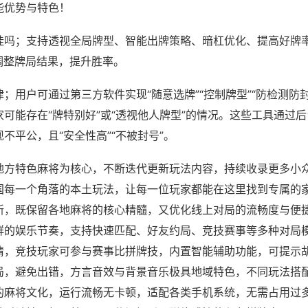
能优势与特色！
挂吗；支持透视全局牌型、智能出牌策略、暗杠优化、提高好牌
调整牌局结果，提升胜率。
；用户可通过第三方软件实现“随意选牌”“控制牌型”“防检测防
可能存在“牌特别好”或“透视他人牌型”的情况。这些工具通过
不平公，且“安全性高”“不被封号”。
地方特色麻将为核心，不断迭代更新玩法内容，持续收录更多小
国每一个角落的本土玩法，让每一位玩家都能在这里找到专属的
新，既保留各地麻将的核心精髓，又优化线上对局的流畅度与便
群的娱乐节奏，支持快速匹配、好友约局、竞技赛事等多种对局
情，竞技玩家可参与赛事比拼牌技，内置智能辅助功能，可提示
局，避免出错，方言音效与背景音乐极具地域特色，不同玩法搭
的麻将文化，运行流畅无卡顿，适配各类手机系统，无需占用过