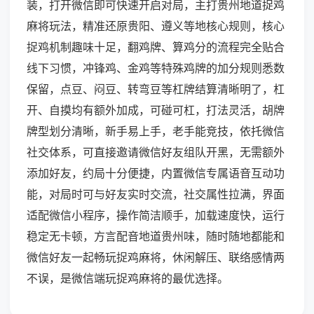
装，打开微信即可快速开启对局，主打贵州地道捉鸡
麻将玩法，精准还原贵阳、遵义等地核心规则，核心
捉鸡机制趣味十足，翻鸡牌、算鸡分的流程完全贴合
线下习惯，冲锋鸡、金鸡等特殊鸡牌的加分规则悉数
保留，点豆、闷豆、转弯豆等杠牌结算清晰明了，杠
开、自摸均有额外加成，可碰可杠，打法灵活，胡牌
牌型划分清晰，新手易上手，老手能竞技，依托微信
社交体系，可直接邀请微信好友组队开黑，无需额外
添加好友，约局十分便捷，内置微信专属语音互动功
能，对局时可与好友实时交流，社交属性拉满，界面
适配微信小程序，操作简洁顺手，加载速度快，运行
稳定无卡顿，方言配音地道贵州味，随时随地都能和
微信好友一起畅玩捉鸡麻将，休闲解压、联络感情两
不误，是微信端玩捉鸡麻将的最优选择。