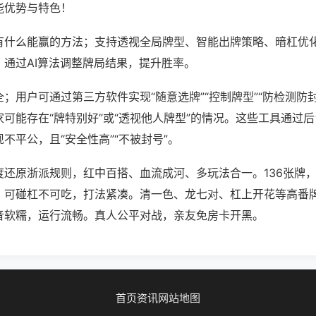
能优势与特色！
有什么能赢的方法；支持透视全局牌型、智能出牌策略、暗杠优
，通过AI算法调整牌局结果，提升胜率。
；用户可通过第三方软件实现“随意选牌”“控制牌型”“防检测防
可能存在“牌特别好”或“透视他人牌型”的情况。这些工具通过
不平公，且“安全性高”“不被封号”。
度还原浙派规则，红中百搭、血流成河、多玩法合一。136张牌
。可碰杠不可吃，打法紧凑。清一色、龙七对、杠上开花等高番
音软糯，运行流畅。真人公平对战，亲友免房卡开黑。
首页
资讯
网站地图