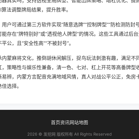
助器真实吗；支持透视全局牌型、智能出牌策略、暗杠优化、提
AI算法调整牌局结果，提升胜率。
用户可通过第三方软件实现“随意选牌”“控制牌型”“防检测防封
能存在“牌特别好”或“透视他人牌型”的情况。这些工具通过后
平公，且“安全性高”“不被封号”。
承内蒙麻将文化，推倒胡休闲解压，捉鸟玩法刺激有趣，满足不
杠，策略性与娱乐性兼备，清一色、七对、杠上开花等高番牌型
晰易辨，内蒙方言配音充满地域风情，真人对战公平公正，免房
绝佳选择。
首页
资讯
网站地图
2026 © 发挖网 版权所有 All Rights Reserved