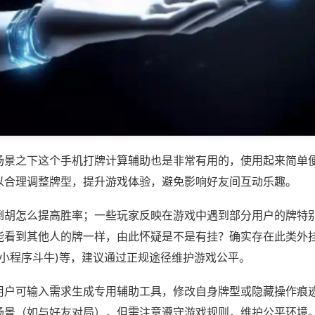
场景之下这个手机打牌计算辅助也是非常有用的，使用起来简单
以合理调整牌型，提升游戏体验，避免影响好友间互动乐趣。
倒胡怎么提高胜率；一些玩家反映在游戏中遇到部分用户的牌特
能看到其他人的牌一样，由此怀疑是不是有挂？确实存在此类外挂
,小程序斗牛)等，建议通过正规途径维护游戏公平。
用户可输入需求生成专用辅助工具，修改自身牌型或隐藏操作痕迹
场景（如与好友对局），但需注意遵守游戏规则，维护公平环境