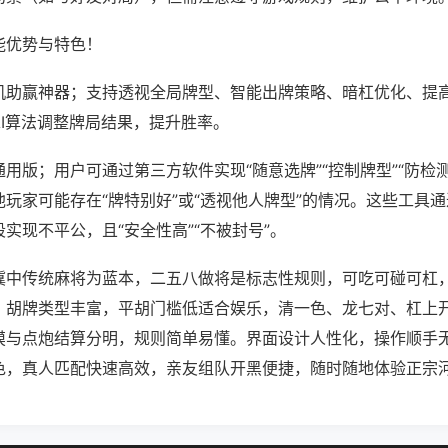
能优势与特色！
机助赢神器；支持透视全局牌型、智能出牌策略、暗杠优化、提
AI算法调整牌局结果，提升胜率。
用版；用户可通过第三方软件实现“随意选牌”“控制牌型”“防检
玩家可能存在“牌特别好”或“透视他人牌型”的情况。这些工具
实现不平公，且“安全性高”“不被封号”。
冀中传统麻将为蓝本，二五八做将是标志性规则，可吃可碰可杠
。胡牌类型丰富，平胡门槛低适合娱乐，清一色、龙七对、杠上
摸与点炮结算分明，规则简单易懂。界面设计人性化，操作顺手
色，真人匹配快速高效，亲友组队开黑便捷，随时随地体验正宗