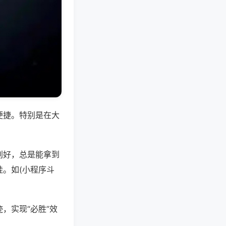
便捷。特别是在大
别好，总是能拿到
。如(小程序斗
，实现“必胜”效
。