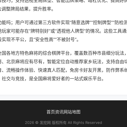
牌技巧；支持透视全局牌型、智能出牌策略、暗杠优化、提高好
法调整牌局结果，提升胜率。
能吗；用户可通过第三方软件实现“随意选牌”“控制牌型”“防检
玩家可能存在“牌特别好”或“透视他人牌型”的情况。这些工具
实现不平公，且“安全性高”“不被封号”。
全国各地方特色麻将的综合棋牌平台，覆盖数百种市县细分玩法
将、北京麻将应有尽有，智能定位自动推荐家乡玩法，支持自由
音、流畅操作体验、快速真人匹配，免房卡好友开黑，防作弊系
、社交与竞技，是全国麻将爱好者的一站式娱乐平台。
首页
资讯
网站地图
2026 © 发挖网 版权所有 All Rights Reserved