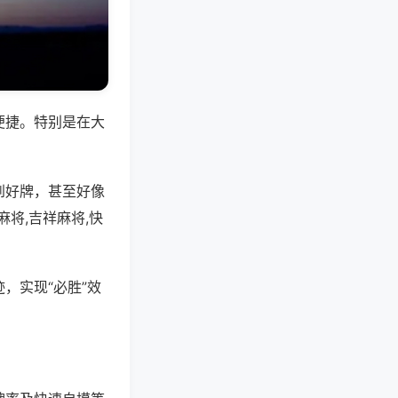
便捷。特别是在大
到好牌，甚至好像
将,吉祥麻将,快
，实现“必胜”效
。