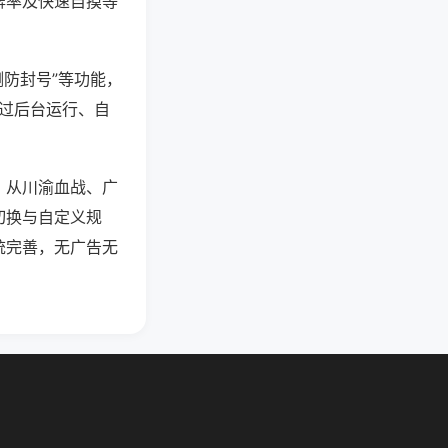
牌率及快速自摸等
测防封号”等功能，
通过后台运行、自
，从川渝血战、广
切换与自定义规
统完善，无广告无