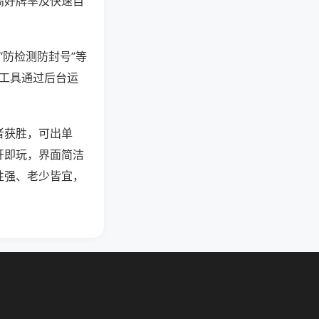
高好牌率及快速自
“防检测防封号”等
些工具通过后台运
者获胜，可出单
开即玩，界面简洁
性强、老少皆宜，