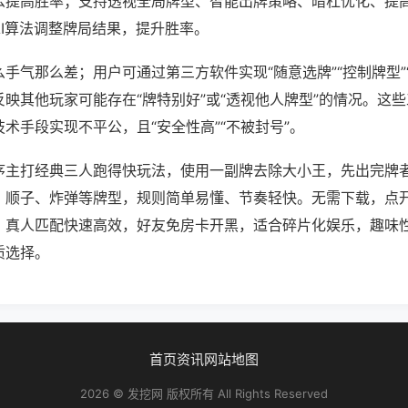
么提高胜率；支持透视全局牌型、智能出牌策略、暗杠优化、提
AI算法调整牌局结果，提升胜率。
手气那么差；用户可通过第三方软件实现“随意选牌”“控制牌型”
映其他玩家可能存在“牌特别好”或“透视他人牌型”的情况。这
术手段实现不平公，且“安全性高”“不被封号”。
序主打经典三人跑得快玩法，使用一副牌去除大小王，先出完牌
、顺子、炸弹等牌型，规则简单易懂、节奏轻快。无需下载，点
，真人匹配快速高效，好友免房卡开黑，适合碎片化娱乐，趣味
质选择。
首页
资讯
网站地图
2026 © 发挖网 版权所有 All Rights Reserved