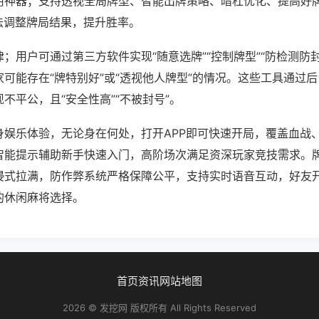
用神器；支持透视全局牌型、智能出牌策略、暗杠优化、提高好
法调整牌局结果，提升胜率。
；用户可通过第三方软件实现“随意选牌”“控制牌型”“防检测防
可能存在“牌特别好”或“透视他人牌型”的情况。这些工具通过
不平公，且“安全性高”“不被封号”。
身娱乐体验，无论身在何处，打开APP即可快速开局，覆盖血战
智能提示辅助新手快速入门，高阶场次满足资深玩家竞技需求。
浸式拉满，防作弊系统严格保障公平，支持实时语音互动，好友
的休闲麻将选择。
首页
资讯
网站地图
2026 © 发挖网 版权所有 All Rights Reserved