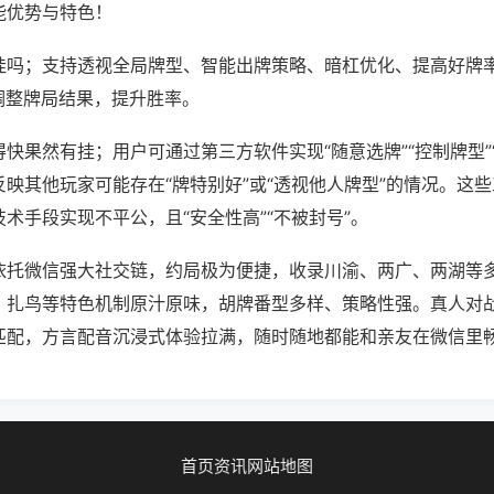
能优势与特色！
挂吗；支持透视全局牌型、智能出牌策略、暗杠优化、提高好牌
调整牌局结果，提升胜率。
快果然有挂；用户可通过第三方软件实现“随意选牌”“控制牌型”
映其他玩家可能存在“牌特别好”或“透视他人牌型”的情况。这
术手段实现不平公，且“安全性高”“不被封号”。
依托微信强大社交链，约局极为便捷，收录川渝、两广、两湖等
、扎鸟等特色机制原汁原味，胡牌番型多样、策略性强。真人对
匹配，方言配音沉浸式体验拉满，随时随地都能和亲友在微信里
首页
资讯
网站地图