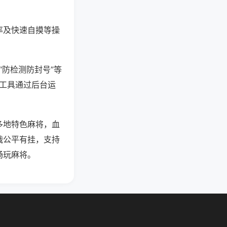
率及快速自摸等操
“防检测防封号”等
些工具通过后台运
多地特色麻将，血
战公平有挂，支持
畅玩麻将。