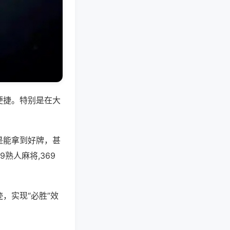
便捷。特别是在大
是能拿到好牌，甚
熟人麻将,369
，实现“必胜”效
。