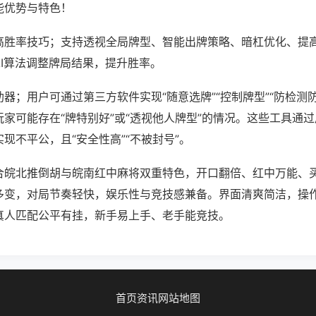
能优势与特色！
高胜率技巧；支持透视全局牌型、智能出牌策略、暗杠优化、提
AI算法调整牌局结果，提升胜率。
器；用户可通过第三方软件实现“随意选牌”“控制牌型”“防检测
家可能存在“牌特别好”或“透视他人牌型”的情况。这些工具通
现不平公，且“安全性高”“不被封号”。
合皖北推倒胡与皖南红中麻将双重特色，开口翻倍、红中万能、
多变，对局节奏轻快，娱乐性与竞技感兼备。界面清爽简洁，操
真人匹配公平有挂，新手易上手、老手能竞技。
首页
资讯
网站地图