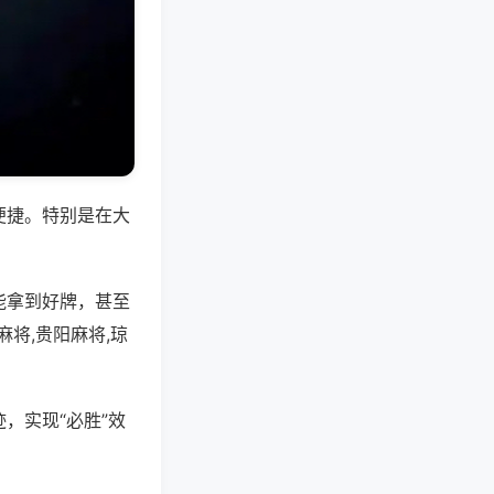
便捷。特别是在大
能拿到好牌，甚至
将,贵阳麻将,琼
，实现“必胜”效
。