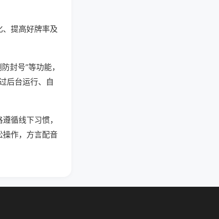
化、提高好牌率及
测防封号”等功能，
通过后台运行、自
格遵循线下习惯，
松操作，方言配音