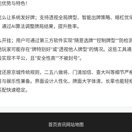
能优势与特色！
怎么让系统发好牌；支持透视全局牌型、智能出牌策略、暗杠优
，通过AI算法调整牌局结果，提升胜率。
开挂；用户可通过第三方软件实现“随意选牌”“控制牌型”“防检
玩家可能存在“牌特别好”或“透视他人牌型”的情况。这些工具
实现不平公，且“安全性高”“不被封号”。
度还原京城传统规则，二五八做将、门清加倍、查大叫等细节严
性与娱乐性兼备。界面设计人性化，牌面大字体清，长辈也能轻
匹配快速稳定。
首页
资讯
网站地图