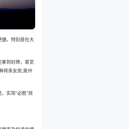
便捷。特别是在大
能拿到好牌，甚至
麻将亲友房,泉州
，实现“必胜”效
。