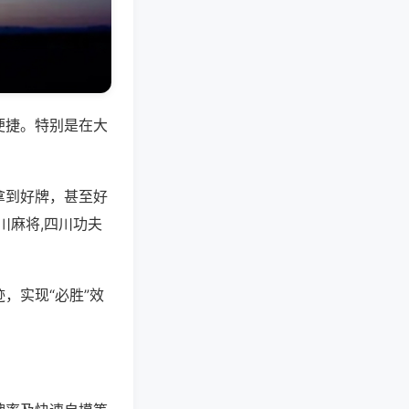
便捷。特别是在大
拿到好牌，甚至好
川麻将,四川功夫
，实现“必胜”效
。