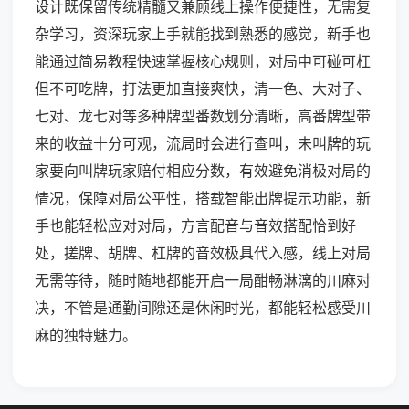
设计既保留传统精髓又兼顾线上操作便捷性，无需复
杂学习，资深玩家上手就能找到熟悉的感觉，新手也
能通过简易教程快速掌握核心规则，对局中可碰可杠
但不可吃牌，打法更加直接爽快，清一色、大对子、
七对、龙七对等多种牌型番数划分清晰，高番牌型带
来的收益十分可观，流局时会进行查叫，未叫牌的玩
家要向叫牌玩家赔付相应分数，有效避免消极对局的
情况，保障对局公平性，搭载智能出牌提示功能，新
手也能轻松应对对局，方言配音与音效搭配恰到好
处，搓牌、胡牌、杠牌的音效极具代入感，线上对局
无需等待，随时随地都能开启一局酣畅淋漓的川麻对
决，不管是通勤间隙还是休闲时光，都能轻松感受川
麻的独特魅力。