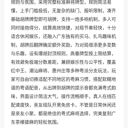
规则与氛围，采用完整标准麻将牌型，规则简洁易
懂，上手门槛极低，无复杂的缺门、报听限制，凑齐
基础胡牌牌型即可胡牌，支持一炮多响机制，多人可
同时接炮得分，结算高效快捷，对局节奏轻快，十分
适合休闲娱乐，还融入广东独有的买马、扎鸟趣味机
制，胡牌后翻牌确定额外奖励，为对局增添更多变数
与乐趣，设有爆胡封顶规则，高番牌型按上限结算，
有效避免极端分数差距，兼顾娱乐性与公平性，覆盖
红中王、潮汕麻将、惠州庄等多种粤派分支玩法，玩
家可自由切换适配不同地区的粤麻习惯，搭配软糯地
道的粤语配音，从出牌到胡牌的提示音都充满粤式韵
味，界面设计简洁大气，操作流畅顺手，真人在线匹
配速度快，亲友组队开黑免房卡，不管是日常休闲还
是亲友小聚，都是绝佳的粤式麻将选择，完美复刻广
东茶楼搓麻的轻松氛围。