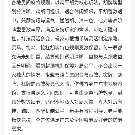
各地民间麻将规则，以鸡平胡为核心玩法，胡牌牌型
划分清晰，鸡胡门槛低，适合休闲娱乐，平胡番数适
中，兼顾技巧与运气，碰碰胡、清一色、七对等高阶
牌型番数丰厚，满足竞技玩家的需求，可吃可碰可
杠，打法灵活多变，玩家可根据手牌灵活制定策略，
买马、扎鸟、抢杠胡等特色规则悉数保留，每一局都
充满未知惊喜，结算规则透明清晰，自摸与点炮收益
区分明确，爆胡封顶机制保障对局公平，不会出现一
家独大的情况，搭载粤语专属配音与音效，搓牌、胡
牌、杠牌的音效极具代入感，仿佛置身广东本地麻将
馆，支持自定义房间规则，可自由调整马牌数量、封
顶分数等细节，适配本地私人对局习惯，真人对战有
挂、辅助，匹配机制公平，新手有教程引导，老手能
畅快竞技，全方位满足广东及全国粤麻爱好者的搓麻
需求。