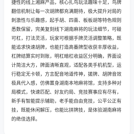
捷性的线上湘麻产品，核心扎鸟玩法趣味十足，鸟牌
翻倍机制让每一次胡牌都充满期待，极大提升对局的
刺激性与乐趣感，起手胡、四喜、板板胡等特色规则
悉数保留，完美复刻线下湖南麻将的玩法细节，可碰
可杠，打法灵活，玩家可根据手牌灵活调整策略，既
能追求快速胡牌，也能打造高番牌型收获丰厚收益，
杠牌结算实时到账，明杠暗杠收益区分明确，界面设
计简洁大方，牌面清晰直观，适配各类手机机型，运
行稳定无卡顿，方言配音地道传神，搓牌、胡牌音效
极具代入感，仿佛置身湖南本地麻将馆，支持多种对
局模式，快速匹配、好友约局、竞技赛事应有尽有，
新手有智能提示辅助，老手能自由竞技，公平公正有
挂，既能休闲解压，也能比拼牌技，是体验湖南麻将
的绝佳选择。