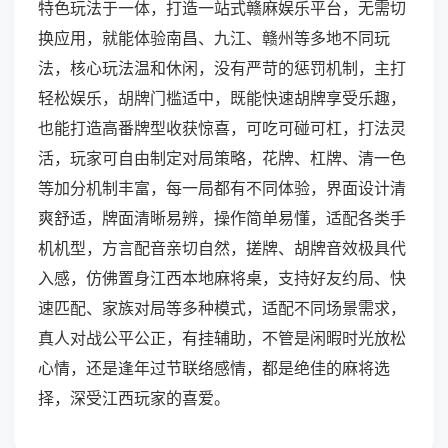
特色玩法于一体，打造一站式赣麻娱乐平台，无需切
换应用，就能体验南昌、九江、赣州等多地不同玩
法，核心玩法温和休闲，没有严苛的惩罚机制，主打
轻松娱乐，胡牌门槛适中，既能快速胡牌享受乐趣，
也能打造高番牌型收获惊喜，可吃可碰可杠，打法灵
活，玩家可自由制定对局策略，花牌、杠牌、清一色
等加分机制丰富，每一局都有不同体验，界面设计清
爽舒适，牌面清晰易辨，操作简单易懂，适配各类手
机机型，方言配音亲切自然，搓牌、胡牌音效极具代
入感，仿佛置身江西本地麻将桌，支持好友约局、快
速匹配、家族对局等多种模式，适配不同场景需求，
真人对战公平公正，有挂辅助，不管是闲暇时光放松
心情，还是逢年过节联络感情，都是绝佳的麻将选
择，深受江西玩家的喜爱。