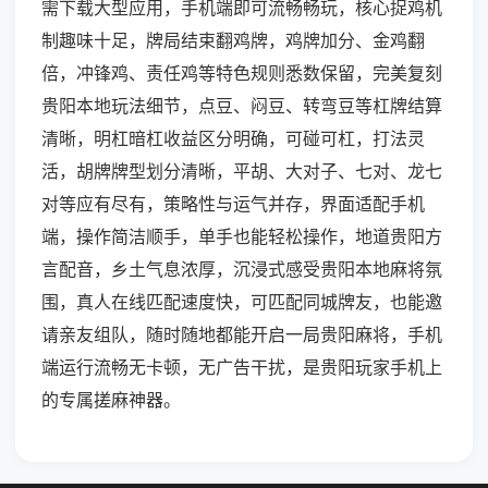
需下载大型应用，手机端即可流畅畅玩，核心捉鸡机
制趣味十足，牌局结束翻鸡牌，鸡牌加分、金鸡翻
倍，冲锋鸡、责任鸡等特色规则悉数保留，完美复刻
贵阳本地玩法细节，点豆、闷豆、转弯豆等杠牌结算
清晰，明杠暗杠收益区分明确，可碰可杠，打法灵
活，胡牌牌型划分清晰，平胡、大对子、七对、龙七
对等应有尽有，策略性与运气并存，界面适配手机
端，操作简洁顺手，单手也能轻松操作，地道贵阳方
言配音，乡土气息浓厚，沉浸式感受贵阳本地麻将氛
围，真人在线匹配速度快，可匹配同城牌友，也能邀
请亲友组队，随时随地都能开启一局贵阳麻将，手机
端运行流畅无卡顿，无广告干扰，是贵阳玩家手机上
的专属搓麻神器。