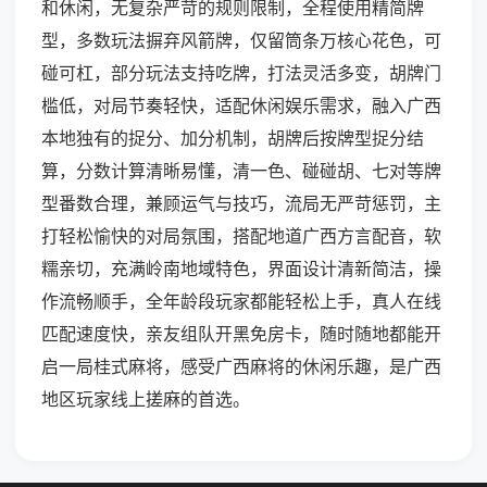
和休闲，无复杂严苛的规则限制，全程使用精简牌
型，多数玩法摒弃风箭牌，仅留筒条万核心花色，可
碰可杠，部分玩法支持吃牌，打法灵活多变，胡牌门
槛低，对局节奏轻快，适配休闲娱乐需求，融入广西
本地独有的捉分、加分机制，胡牌后按牌型捉分结
算，分数计算清晰易懂，清一色、碰碰胡、七对等牌
型番数合理，兼顾运气与技巧，流局无严苛惩罚，主
打轻松愉快的对局氛围，搭配地道广西方言配音，软
糯亲切，充满岭南地域特色，界面设计清新简洁，操
作流畅顺手，全年龄段玩家都能轻松上手，真人在线
匹配速度快，亲友组队开黑免房卡，随时随地都能开
启一局桂式麻将，感受广西麻将的休闲乐趣，是广西
地区玩家线上搓麻的首选。