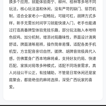
换多个应用，就能体验南宁、柳州、桂林等多地不同
玩法，核心玩法温和休闲，没有严苛的缺门、惩罚机
制，适合全家老小一起畅玩，可碰可杠，胡牌方式多
样，新手无需长时间学习就能快速入门，老手也能通
过打造高番牌型体验竞技乐趣，部分玩法融入本地特
色捉鸡、加分机制，增添对局趣味性，界面设计清爽
舒适，牌面清晰易辨，操作简单易懂，适配各类手机
机型，方言配音亲切自然，搓牌、胡牌音效极具代入
感，仿佛置身广西本地麻将桌，支持好友约局、快速
匹配、家族对局等多种模式，适配不同场景需求，真
人对战公平公正，有挂辅助，不管是日常休闲还是家
庭聚会，都是绝佳的麻将选择，深受广西玩家的喜
爱。