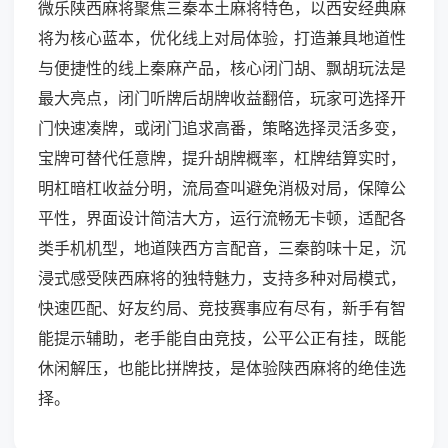
微乐陕西麻将聚焦三秦本土麻将特色，以西安经典麻
将为核心蓝本，优化线上对局体验，打造兼具地道性
与便捷性的线上秦麻产品，核心闭门胡、飘胡玩法是
最大亮点，闭门听牌后胡牌收益翻倍，玩家可选择开
门快速凑牌，或闭门追求高番，策略选择灵活多变，
宝牌可替代任意牌，提升胡牌概率，杠牌结算实时，
明杠暗杠收益分明，流局查叫避免消极对局，保障公
平性，界面设计简洁大方，运行流畅无卡顿，适配各
类手机机型，地道陕西方言配音，三秦韵味十足，沉
浸式感受陕西麻将的独特魅力，支持多种对局模式，
快速匹配、好友约局、竞技赛事应有尽有，新手有智
能提示辅助，老手能自由竞技，公平公正有挂，既能
休闲解压，也能比拼牌技，是体验陕西麻将的绝佳选
择。