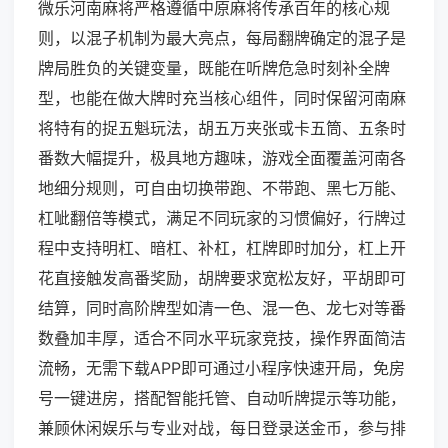
微乐河南麻将严格遵循中原麻将传承百年的核心规
则，以混子机制为最大亮点，每局翻牌确定的混子是
牌局胜负的关键变量，既能在听牌危急时刻补全牌
型，也能在做大牌时充当核心组件，同时保留河南麻
将特有的捉五魁玩法，胡五万夹张或卡五筒、五条时
番数大幅提升，极具地方趣味，游戏全面覆盖河南各
地细分规则，可自由切换带跑、不带跑、黑七万能、
杠呲翻倍等模式，满足不同玩家的习惯偏好，行牌过
程中支持明杠、暗杠、补杠，杠牌即时加分，杠上开
花直接触发高番奖励，胡牌要求宽松友好，平胡即可
结算，同时高阶牌型如清一色、混一色、龙七对等番
数叠加丰厚，适合不同水平玩家竞技，操作界面简洁
流畅，无需下载APP即可通过小程序快速开局，免房
号一键进房，搭配智能托管、自动听牌提示等功能，
兼顾休闲娱乐与专业对战，每日登录送金币，参与排