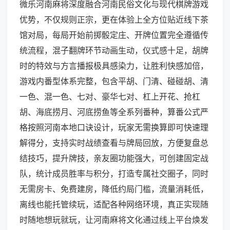
微乐河南麻将深度融合河南民俗文化与现代棋牌游戏
优势，不仅规则正宗，更在体验上全方位贴近线下茶
馆对局，每局开始前掷骰定庄、开牌位置完全遵循传
统流程，混子翻牌环节动画生动，仪式感十足，胡牌
时的特效与方言播报极具感染力，让胜利快感加倍，
游戏内番型体系完整，包含平胡、门清、碰碰胡、清
一色、混一色、七对、豪华七对、杠上开花、抢杠
胡、海底捞月、河底捞鱼等全系列番种，算番公式严
格按照河南本地口诀设计，玩家无需换算即可快速理
解得分，支持实时战绩查看与牌局回放，方便复盘总
结技巧，提升牌技，亲友圈功能强大，可创建固定战
队，统计成员胜率与积分，打造专属社交圈子，同时
无需房卡、免费建房，降低约局门槛，流量消耗低，
离线也能托管续玩，适配各种网络环境，真正实现随
时随地想玩就玩，让河南麻将文化通过线上平台焕发