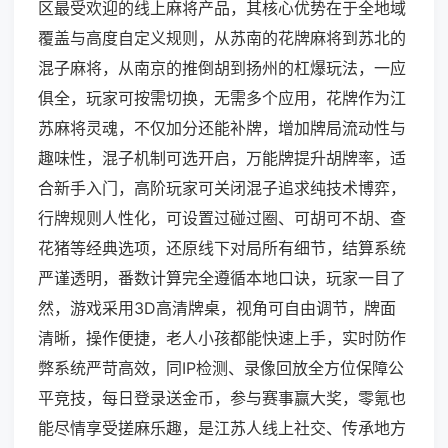
区最受欢迎的线上麻将产品，其核心优势在于全地域
覆盖与高度自定义规则，从苏南的花牌麻将到苏北的
混子麻将，从南京的推倒胡到扬州的杠爆玩法，一应
俱全，玩家可按需切换，无需多个应用，花牌作为江
苏麻将灵魂，不仅加分还能补牌，增加牌局流动性与
趣味性，混子机制可选开启，万能牌提升胡牌率，适
合新手入门，高阶玩家可关闭混子追求纯技术博弈，
行牌规则人性化，可设置过碰过圈、可胡可不胡、查
花猪等经典选项，还原线下对局所有细节，结算系统
严谨透明，番数计算完全遵循本地口诀，玩家一目了
然，游戏采用3D高清牌桌，视角可自由调节，牌面
清晰，操作便捷，老人小孩都能快速上手，实时防作
弊系统严苛高效，同IP检测、录像回放全方位保障公
平竞技，每日登录送金币，参与赛事赢大奖，零氪也
能尽情享受搓麻乐趣，是江苏人线上社交、传承地方