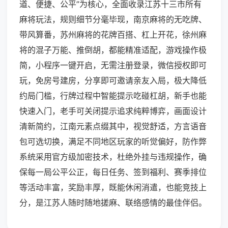
道、便捷、公平”为核心，全面收录江苏十三市所有
麻将玩法，规则细节分毫毕现，南京麻将的无吃牌、
带风算番，苏州麻将的花牌百搭、杠上开花，徐州麻
将的混子万能、推倒胡，都能精准适配，游戏操作极
简，小程序一键开启，无需注册登录，微信授权即可
玩，免房号建房，分享即可邀请亲友入局，极大降低
约局门槛，行牌过程中智能提示吃碰杠胡，新手也能
快速入门，老手可关闭提示追求纯粹博弈，画面设计
清新简约，江南元素点缀其中，视觉舒适，方言语音
包可选切换，满足不同地区玩家的听觉偏好，防作弊
系统采用官方级加密技术，杜绝外挂与违规操作，确
保每一局公平公正，每日任务、签到福利、赛季排位
等活动丰富，奖励丰厚，既能休闲消遣，也能竞技上
分，是江苏人随时随地搓麻、联络感情的最佳伴侣。