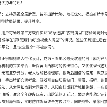
能优势与特色！
吗；支持透视全局牌型、智能出牌策略、暗杠优化、提高好牌率
调整牌局结果，提升胜率。
用户可通过第三方软件实现“随意选牌”“控制牌型”“防检测防封
能存在“牌特别好”或“透视他人牌型”的情况。这些工具通过后
平公，且“安全性高”“不被封号”。
借正宗规则与人性化设计，成为三晋地区最受欢迎的线上麻将产
听机制的完美结合，既保留山西麻将的传统特色，又优化现代游
，无需复杂算分，老人也能轻松理解，报听后翻倍的设定，既鼓
每一手出牌都充满考量，游戏可自由切换缺门、带混、报听、封
玩法，从太原扣点到大同带混，从阳泉杠爆到运城推倒胡，一应
而清晰，适合全年龄段玩家，出牌流畅无延迟，弱网也能稳定运
保障对局完整，实时防作弊系统全方位监控，同IP预警、录像回