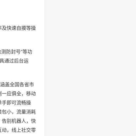
率及快速自摸等操
检测防封号”等功
工具通过后台运
，涵盖全国各省市
则一应俱全，移动
单手即可流畅操
装包小，流量消耗
，告别机器人，快
互动，线上社交零