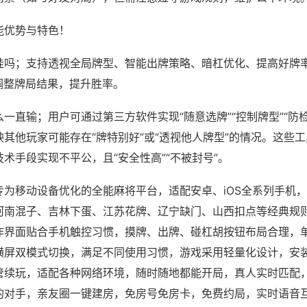
能优势与特色！
挂吗；支持透视全局牌型、智能出牌策略、暗杠优化、提高好牌
调整牌局结果，提升胜率。
一直输；用户可通过第三方软件实现“随意选牌”“控制牌型”“防
其他玩家可能存在“牌特别好”或“透视他人牌型”的情况。这些
术手段实现不平公，且“安全性高”“不被封号”。
专为移动设备优化的全能麻将平台，适配安卓、iOS全系列手机
河南混子、吉林下蛋、江苏花牌、辽宁缺门、山西扣点等经典规
作界面贴合手机触控习惯，摸牌、出牌、碰杠胡按钮布局合理，
横屏双模式切换，满足不同使用习惯，游戏采用轻量化设计，安
管续玩，适配各种网络环境，随时随地都能开局，真人实时匹配
的对手，亲友圈一键建房，免房号免房卡，免费约局，实时语音