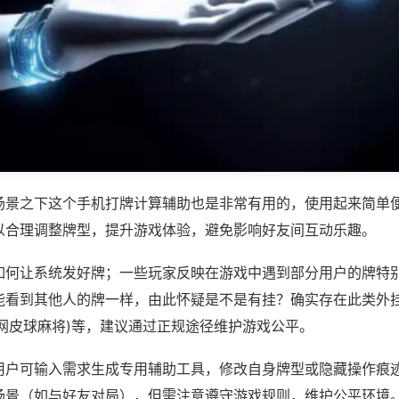
场景之下这个手机打牌计算辅助也是非常有用的，使用起来简单
以合理调整牌型，提升游戏体验，避免影响好友间互动乐趣。
如何让系统发好牌；一些玩家反映在游戏中遇到部分用户的牌特
能看到其他人的牌一样，由此怀疑是不是有挂？确实存在此类外挂
娱网皮球麻将)等，建议通过正规途径维护游戏公平。
用户可输入需求生成专用辅助工具，修改自身牌型或隐藏操作痕迹
场景（如与好友对局），但需注意遵守游戏规则，维护公平环境