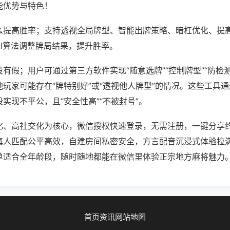
能优势与特色！
么提高胜率；支持透视全局牌型、智能出牌策略、暗杠优化、提
AI算法调整牌局结果，提升胜率。
有假；用户可通过第三方软件实现“随意选牌”“控制牌型”“防检
玩家可能存在“牌特别好”或“透视他人牌型”的情况。这些工具
实现不平公，且“安全性高”“不被封号”。
化、高社交化为核心，微信授权快速登录，无需注册，一键分享
真人匹配公平高效，自建房间私密安全，方言配音沉浸式体验拉
单适合全年龄段，随时随地都能在微信里体验正宗地方麻将魅力
首页
资讯
网站地图