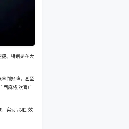
便捷。特别是在大
能拿到好牌，甚至
广西麻将,欢喜广
，实现“必胜”效
。