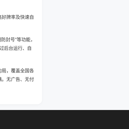
高好牌率及快速自
测防封号”等功能，
通过后台运行、自
约局，覆盖全国各
满。无广告、无付
。