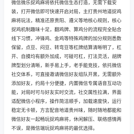
微信微乐捉鸡麻将依托微信生态打造，无需下载安
装，打开微信即可快速开启对局，主打贵州地道捉鸡
麻将玩法，精准还原贵阳、遵义等地核心规则，核心
捉鸡机制趣味十足，翻鸡牌、算鸡分的流程完全贴合
线下习惯，冲锋鸡、金鸡等特殊鸡牌的加分规则悉数
保留，点豆、闷豆、转弯豆等杠牌结算清晰明了，杠
开、自摸均有额外加成，可碰可杠，打法灵活，胡牌
牌型划分清晰，新手易上手，老手能竞技，依托微信
社交体系，可直接邀请微信好友组队开黑，无需额外
添加好友，约局十分便捷，内置微信专属语音互动功
能，对局时可与好友实时交流，社交属性拉满，界面
适配微信小程序，操作简洁顺手，加载速度快，运行
稳定无卡顿，方言配音地道贵州味，随时随地都能和
微信好友一起畅玩捉鸡麻将，休闲解压、联络感情两
不误，是微信端玩捉鸡麻将的最优选择。