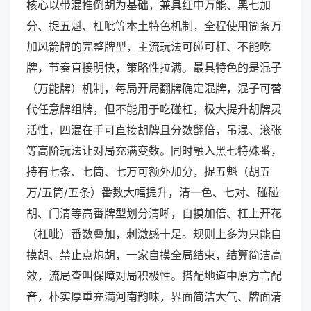
核心以带混推倒胡为基础，兼具红中万能、黑七加
分、捉五魁、杠呲等本土特色机制，全程使用筒条万
加风箭牌的完整牌型，主流玩法可碰可杠、不能吃
牌，节奏直接明快，策略性拉满。最具特色的是混子
（万能牌）机制，每局开局翻牌确定混牌，混子可替
代任意牌组牌，但不能用于吃碰杠，极大提升胡牌灵
活性，四混在手可直接胡牌且分数翻倍，吊混、滚张
等高阶玩法让对局充满变数。同时融入黑七特殊番，
持有七条、七筒、七万可额外加分，捉五魁（胡五
万/五筒/五条）番数大幅提升，清一色、七对、碰碰
胡、门清等高番牌型划分清晰，自摸加倍、杠上开花
（杠呲）番数叠加，刺激感十足。规则上多为只能自
摸胡、禁止点炮胡，一家自摸全局结束，结算简洁高
效，流局查叫保障对局积极性。搭配地道中原方言配
音，朴实厚重充满河南韵味，界面简洁大气、牌面清