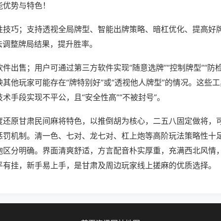
能优势与特色！
胜技巧；支持透视全局牌型、智能出牌策略、暗杠优化、提高好
法调整牌局结果，提升胜率。
件出售；用户可通过第三方软件实现“随意选牌”“控制牌型”“防
其他玩家可能存在“牌特别好”或“透视他人牌型”的情况。这些
术手段实现不平公，且“安全性高”“不被封号”。
度还原甘肃民间麻将特色，以推倒胡为核心，二五八固定做将，
惩罚机制。清一色、七对、龙七对、杠上炮等高阶玩法策略性十
炮区分明确。界面清爽舒适，方言配音朴实厚重，充满西北风情
平有挂，新手易上手，是甘肃及周边玩家线上搓麻的优质选择。