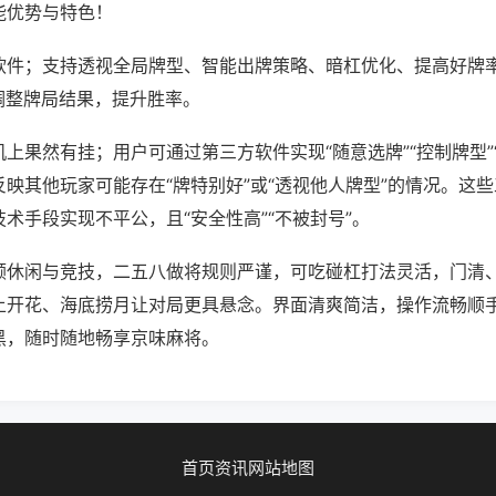
能优势与特色！
软件；支持透视全局牌型、智能出牌策略、暗杠优化、提高好牌
调整牌局结果，提升胜率。
上果然有挂；用户可通过第三方软件实现“随意选牌”“控制牌型”
映其他玩家可能存在“牌特别好”或“透视他人牌型”的情况。这
术手段实现不平公，且“安全性高”“不被封号”。
顾休闲与竞技，二五八做将规则严谨，可吃碰杠打法灵活，门清
上开花、海底捞月让对局更具悬念。界面清爽简洁，操作流畅顺
黑，随时随地畅享京味麻将。
首页
资讯
网站地图