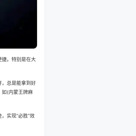
便捷。特别是在大
好，总是能拿到好
如(内蒙王牌麻
，实现“必胜”效
。