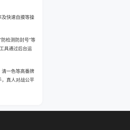
率及快速自摸等操
“防检测防封号”等
些工具通过后台运
、清一色等高番牌
手，真人对战公平